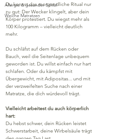
Du kennst das morgendliche Ritual nur 
Allergie & gesunder Schlaf
zu gut: Der Wecker klingelt, aber dein 
Weiche Matratzen
Körper protestiert. Du wiegst mehr als 
100 Kilogramm – vielleicht deutlich 
mehr. 
Du schläfst auf dem Rücken oder 
Bauch, weil die Seitenlage unbequem 
geworden ist. Du willst einfach nur hart 
schlafen. Oder du kämpfst mit 
Übergewicht, mit Adipositas... und mit 
der verzweifelten Suche nach einer 
Matratze, die dich würdevoll trägt.
Vielleicht arbeitest du auch körperlich 
hart:
Du hebst schwer, dein Rücken leistet 
Schwerstarbeit, deine Wirbelsäule trägt 
den ganzen Tag Last. 