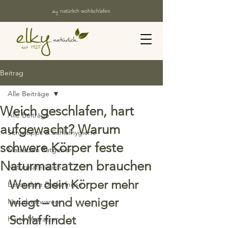
elky
natürlich wohlschlafen
Beitrag
Alle Beiträge
Weich geschlafen, hart
Alle Beiträge
aufgewacht? Warum
Schlaftipps & Schlafhygiene
schwere Körper feste
Matratzen Ratgeber
Naturmatratzen brauchen
Naturmaterialien
Wenn dein Körper mehr 
Besondere Bedürfnisse
wiegt – und weniger 
Naturbettwaren
Schlaf findet
Harte Matratzen