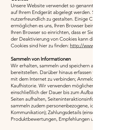
Unsere Website verwendet so genannte Cookies. Dabei ha
auf Ihrem Endgerät abgelegt werden. Sie richten keinen
nutzerfreundlich zu gestalten. Einige Cookies bleiben au
ermöglichen es uns, Ihren Browser beim nächsten Besuc
Ihren Browser so einrichten, dass er Sie über das Setzen 
der Deaktivierung von Cookies kann die Funktionalität 
Cookies sind hier zu finden:
http://www.allaboutcookies
Sammeln von Informationen
Wir erhalten, sammeln und speichern alle Informationen
bereitstellen. Darüber hinaus erfassen wir die IP-Adres
mit dem Internet zu verbinden; Anmeldung; E-Mail-Adr
Kaufhistorie. Wir verwenden möglicherweise Software-
einschließlich der Dauer bis zum Aufbau einer Website 
Seiten aufhalten, Seiteninteraktionsinformationen und
sammeln zudem personenbezogene, identifizierbare Info
Kommunikation); Zahlungsdetails (einschließlich Kredi
Produktbewertungen, Empfehlungen und persönliche Pro