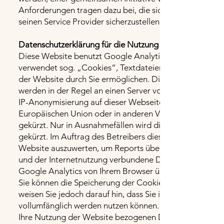
Anforderungen tragen dazu bei, die sichere Handhabun
seinen Service Provider sicherzustellen.
Datenschutzerklärung für die Nutzung von Analytics
Diese Website benutzt Google Analytics, einen Webanal
verwendet sog. „Cookies“, Textdateien, die auf Ihrem
der Website durch Sie ermöglichen. Die durch den Cook
werden in der Regel an einen Server von Google in den 
IP-Anonymisierung auf dieser Webseite, wird Ihre IP-A
Europäischen Union oder in anderen Vertragsstaaten 
gekürzt. Nur in Ausnahmefällen wird die volle IP-Adres
gekürzt. Im Auftrag des Betreibers dieser Website wir
Website auszuwerten, um Reports über die Websiteakti
und der Internetnutzung verbundene Dienstleistungen 
Google Analytics von Ihrem Browser übermittelte IP-A
Sie können die Speicherung der Cookies durch eine ents
weisen Sie jedoch darauf hin, dass Sie in diesem Fall g
vollumfänglich werden nutzen können. Sie können darüb
Ihre Nutzung der Website bezogenen Daten (inkl. Ihrer 