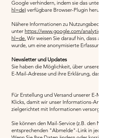
Google verhindern, indem sie das unter dem folgenden L
hl=de)
verfügbare Browser-Plugin herunterladen und inst
Nähere Informationen zu Nutzungsbedingungen und Dat
unter
https://www.google.com/analytics/terms/de.html
hl=de.
Wir weisen Sie darauf hin, dass auf dieser Webs
wurde, um eine anonymisierte Erfassung von IP-Adressen
Newsletter und Updates
​Sie haben die Möglichkeit, über unsere Website unsere
E-Mail-Adresse und ihre Erklärung, dass Sie mit dem B
Für Erstellung und Versand unserer E-Mailings verwend
Klicks, damit wir unser Informations-Angebot an die Be
zielgerichtet mit Informationen versorgen können. Die I
Sie können den Mail-Service (z.B. den Newsletter) jede
entsprechenden "Abmelde"-Link in jedem E-Mail klicke
Wenn Sie Ihre Daten ändern oder korrigieren wollen, kö