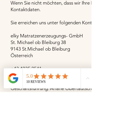
Wenn Sie nicht möchten, dass wir Ihre Daten weiter ver
Kontaktdaten.
Sie erreichen uns unter folgenden Kontaktdaten:
elky Matratzenerzeugungs- GmbH
St. Michael ob Bleiburg 38
9143 St.Michael ob Bleiburg
Österreich
+43 4235 2541
office@elky.at
Geschäftsführung: Ariane Obertautsch
elky
UNSERE GESCHICHTE