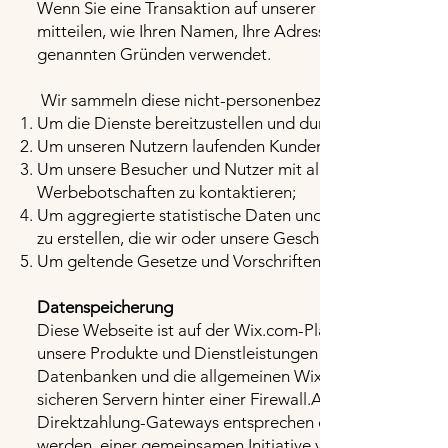
Wenn Sie eine Transaktion auf unserer Website durchfüh
mitteilen, wie Ihren Namen, Ihre Adresse und Ihre E-M
genannten Gründen verwendet.
Wir sammeln diese nicht-personenbezogenen und pers
Um die Dienste bereitzustellen und durchzuführen;
Um unseren Nutzern laufenden Kundenservice und techn
Um unsere Besucher und Nutzer mit allgemeinen oder p
Werbebotschaften zu kontaktieren;
Um aggregierte statistische Daten und andere aggregi
zu erstellen, die wir oder unsere Geschäftspartner zur
Um geltende Gesetze und Vorschriften einzuhalten.
Datenspeicherung
Diese Webseite ist auf der Wix.com-Plattform gehostet. 
unsere Produkte und Dienstleistungen an Sie verkaufen
Datenbanken und die allgemeinen Wix.com-Anwendungen
sicheren Servern hinter einer Firewall.Alle von Wix.
Direktzahlung-Gateways entsprechen den Standards von
werden, einer gemeinsamen Initiative von Marken wie V