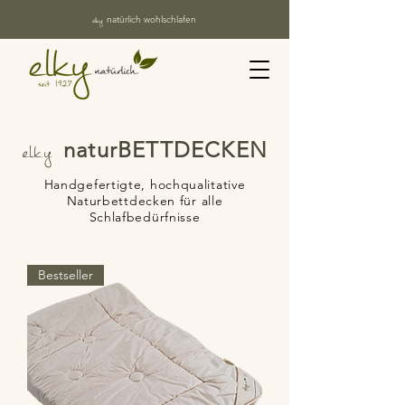
elky
natürlich wohlschlafen
elky
naturBETTDECKEN
Handgefertigte, hochqualitative
Naturbettdecken für alle
Schlafbedürfnisse
Bestseller