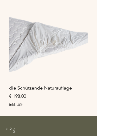
die Schützende Naturauflage
Preis
€ 198,00
inkl. USt
elky