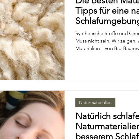
Die besten Mate
Tipps für eine n
Schlafumgebun
Synthetische Stoffe und Che
Muss nicht sein. Wir zeigen,
Materialien – von Bio-Baumwo
besseres Schlafklima sorgen,
nachhaltig gestaltetes Schla
Naturmaterialien
Natürlich schlaf
Naturmaterialie
besserem Schla