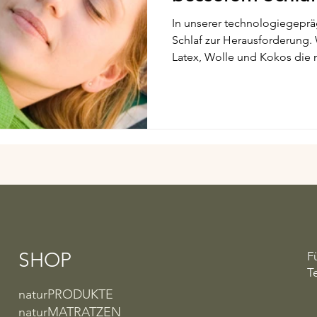
In unserer technologiegeprä
Schlaf zur Herausforderung. Warum Naturmate
Latex, Wolle und Kokos die
wiederherstellen – und wie Sie Ihr Schlafzimmer damit in
eine echte Wohlfühl-Oase v
SHOP
F
T
naturPRODUKTE
naturMATRATZEN