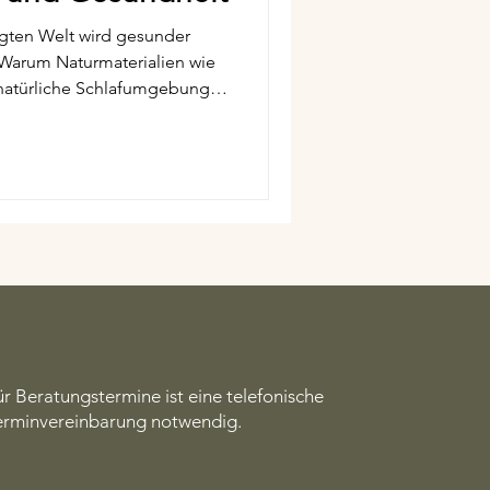
gten Welt wird gesunder
rialien wie
 natürliche Schlafumgebung
erwandeln.
ür Beratungstermine ist eine telefonische
erminvereinbarung notwendig.