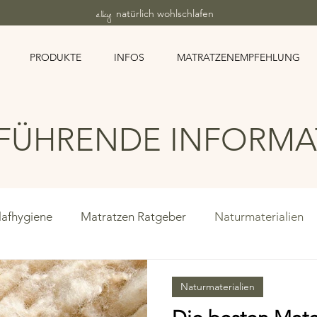
elky
natürlich wohlschlafen
PRODUKTE
INFOS
MATRATZENEMPFEHLUNG
FÜHRENDE INFORM
lafhygiene
Matratzen Ratgeber
Naturmaterialien
tratzen
Allergie & gesunder Schlaf
Weiche Matrat
Naturmaterialien