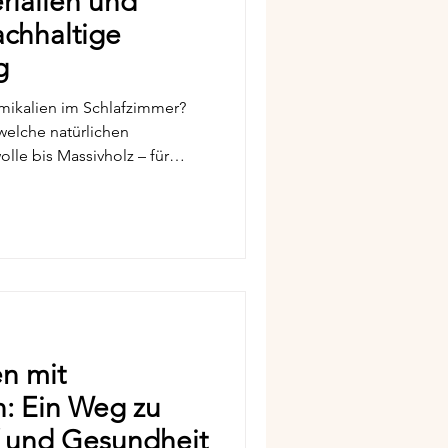
rialien und
achhaltige
g
mikalien im Schlafzimmer?
 welche natürlichen
lle bis Massivholz – für
 plus einfache Tipps für ein
fzimmer.
en mit
n: Ein Weg zu
f und Gesundheit