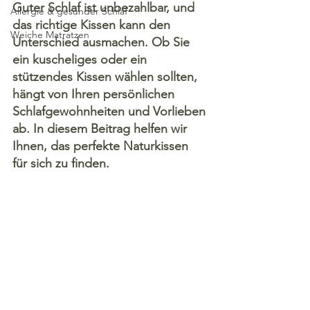
Guter Schlaf ist unbezahlbar, und 
Allergie & gesunder Schlaf
das richtige Kissen kann den 
Weiche Matratzen
Unterschied ausmachen. Ob Sie 
ein kuscheliges oder ein 
stützendes Kissen wählen sollten, 
hängt von Ihren persönlichen 
Schlafgewohnheiten und Vorlieben 
ab. In diesem Beitrag helfen wir 
Ihnen, das perfekte Naturkissen 
für sich zu finden.