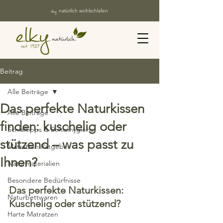
elky
natürlich wohlschlafen
Beitrag
Alle Beiträge
Das perfekte Naturkissen
Alle Beiträge
finden: kuschelig oder
Schlaftipps & Schlafhygiene
stützend – was passt zu
Matratzen Ratgeber
Ihnen?
Naturmaterialien
Besondere Bedürfnisse
Das perfekte Naturkissen: 
Naturbettwaren
Kuschelig oder stützend? 
Harte Matratzen