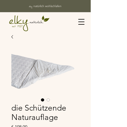
elky
natürlich wohlschlafen
die Schützende
Naturauflage
Preis
€ 198,00