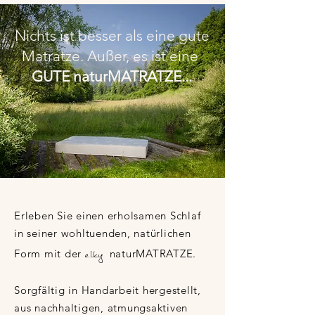
Nichts ist besser
als eine gute
Matratze. Außer, es ist eine
GUTE naturMATRATZE...
Erleben Sie einen erholsamen Schlaf
in seiner wohltuenden,
natürlichen
elky
Form mit der
naturMATRATZE.
Sorgfältig in Handarbeit hergestellt,
aus nachhaltigen, atmungsaktiven