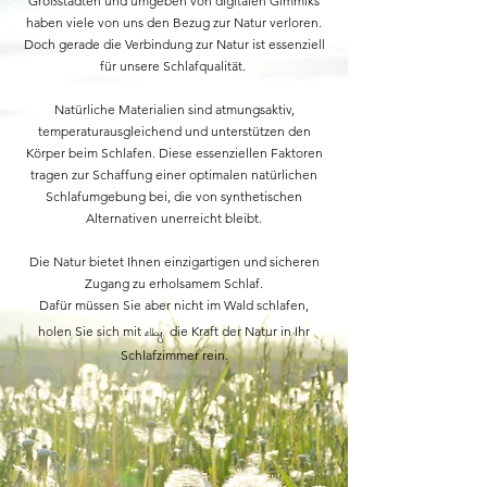
Großstädten und umgeben von digitalen Gimmiks
haben viele von uns den Bezug zur Natur verloren.
Doch gerade die Verbindung zur Natur ist essenziell
für unsere Schlafqualität.
Natürliche Materialien sind atmungsaktiv,
temperaturausgleichend und unterstützen den
Körper beim Schlafen. Diese essenziellen Faktoren
tragen zur Schaffung einer optimalen natürlichen
Schlafumgebung bei, die von synthetischen
Alternativen unerreicht bleibt.
Die Natur bietet Ihnen einzigartigen und sicheren
Zugang zu erholsamem Schlaf.
Dafür müssen Sie aber nicht im Wald schlafen,
elky
holen Sie sich mit
die Kraft der Natur in Ihr
Schlafzimmer rein.