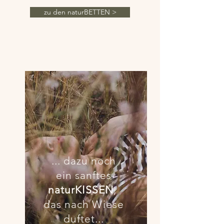
zu den naturBETTEN >
... dazu noch
ein sanftes
naturKISSEN
,
das nach Wiese
duftet...