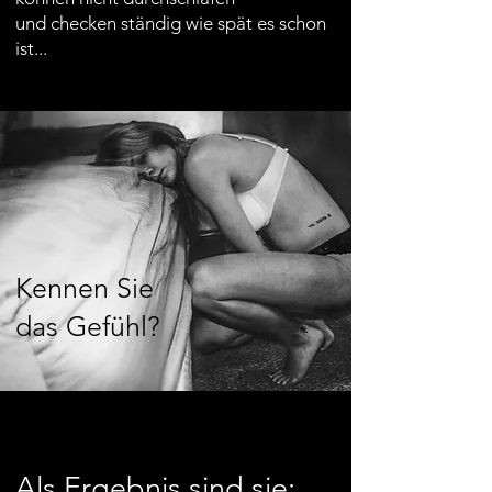
und checken ständig wie spät es schon
ist...
Kennen Sie
das Gefühl?
Als Ergebnis sind sie: