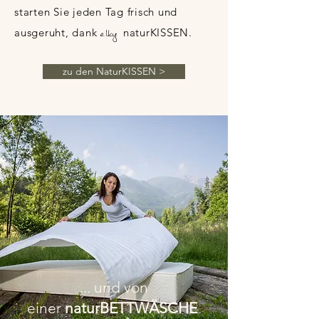
starten Sie jeden Tag frisch und
elky
ausgeruht, dank
naturKISSEN.
zu den NaturKISSEN >
... und von
einer
naturBETTWÄSCHE