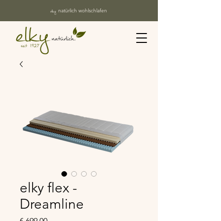
elky
natürlich wohlschlafen
elky flex -
Dreamline
Preis
€ 699,00