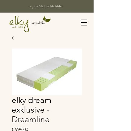
elky
natürlich wohlschlafen
elky dream
exklusive -
Dreamline
Preis
€ 999,00