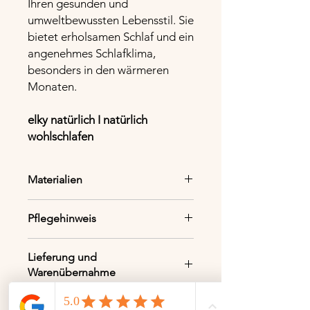
Ihren gesunden und
umweltbewussten Lebensstil. Sie
bietet erholsamen Schlaf und ein
angenehmes Schlafklima,
besonders in den wärmeren
Monaten.
elky natürlich I natürlich
wohlschlafen
Materialien
Oberstoff
100% kbA Feinstsatin
Pflegehinweis
Füllmaterial
: Hanf kbA / Baumwolle
die Kühlende Naturdecke
kbA Vlies (40/60%)
Lieferung und
- waschbar im Wollwaschgang
200g/qm
Warenübernahme
- Wollwaschmittel verwenden
- nicht trocknergeeignet
Dieser Artikel wird mit einem
- nass in Form ziehen