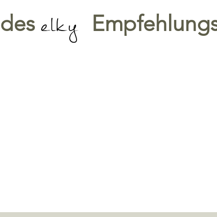
elky
e des
Empfehlung