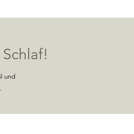
Schlaf!
l und
e.