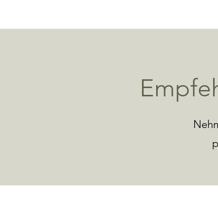
Empfeh
Nehm
p