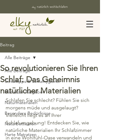
elky
natürlich wohlschlafen
Beitrag
Alle Beiträge
So revolutionieren Sie Ihren
Alle Beiträge
Schlaf: Das Geheimnis
Schlaftipps & Schlafhygiene
natürlicher Materialien
Matratzen Ratgeber
Schlafen Sie schlecht? Fühlen Sie sich 
Naturmaterialien
morgens müde und ausgelaugt? 
Besondere Bedürfnisse
Vielleicht liegt es an Ihrer 
Schlafumgebung! Entdecken Sie, wie 
Naturbettwaren
natürliche Materialien Ihr Schlafzimmer 
Harte Matratzen
in eine Wohlfühl-Oase verwandeln und 