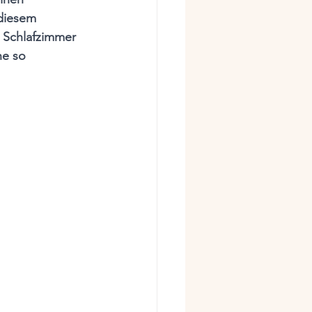
 diesem 
 Schlafzimmer 
e so 