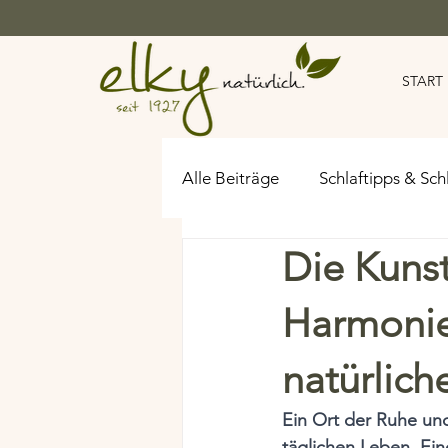
START
Alle Beiträge
Schlaftipps & Sch
Die Kuns
Naturbettwaren
Harte Ma
Harmonie
natürlich
Ein Ort der Ruhe und
täglichen Leben. Ein