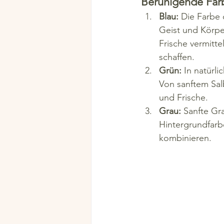
Beruhigende Farb
Blau:
 Die Farbe
Geist und Körper
Frische vermitte
schaffen.
Grün:
 In natürl
Von sanftem Sal
und Frische.
Grau:
 Sanfte Gr
Hintergrundfarb
kombinieren.