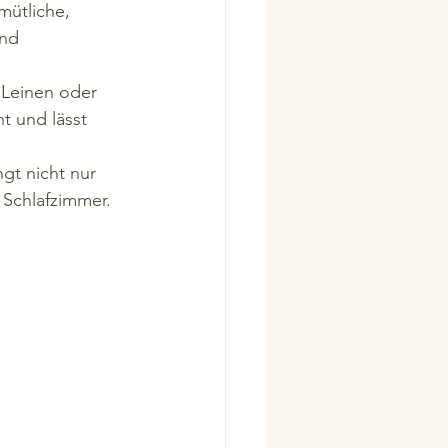
ütliche, 
nd 
 Leinen oder 
ht und lässt 
gt nicht nur 
 Schlafzimmer.