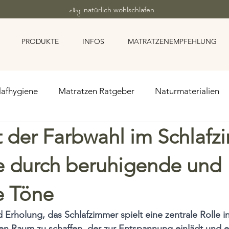
elky
natürlich wohlschlafen
PRODUKTE
INFOS
MATRATZENEMPFEHLUNG
lafhygiene
Matratzen Ratgeber
Naturmaterialien
t der Farbwahl im Schlafz
tratzen
Allergie & gesunder Schlaf
Weiche Matrat
 durch beruhigende und
e Töne
 Erholung, das Schlafzimmer spielt eine zentrale Rolle 
en Raum zu schaffen, der zur Entspannung einlädt und e