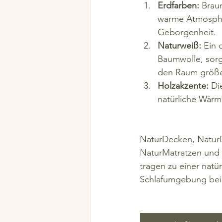
Erdfarben:
 Brau
warme Atmosphär
Geborgenheit.
Naturweiß:
 Ein 
Baumwolle, sorgt 
den Raum größer
Holzakzente:
 Di
natürliche Wärm
NaturDecken, NaturB
NaturMatratzen und 
tragen zu einer natür
Schlafumgebung bei