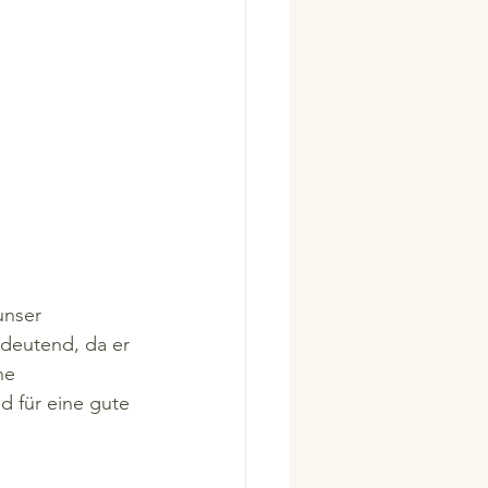
unser 
deutend, da er 
ne 
 für eine gute 