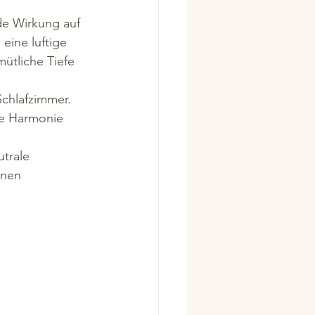
de Wirkung auf 
eine luftige 
ütliche Tiefe 
Schlafzimmer. 
be Harmonie 
trale 
onen 