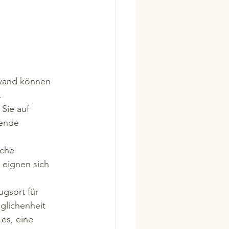
twand können 
.
Sie auf 
gende 
che 
eignen sich 
gsort für 
glichenheit 
es, eine 